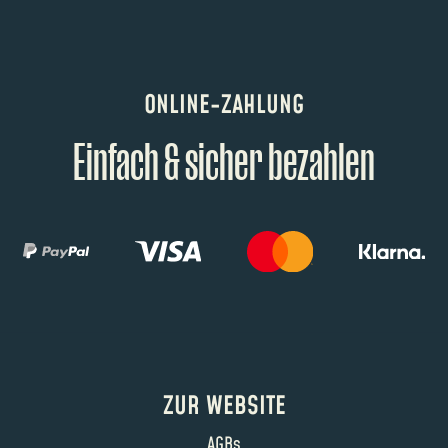
ONLINE-ZAHLUNG
Einfach & sicher bezahlen
ZUR WEBSITE
AGBs